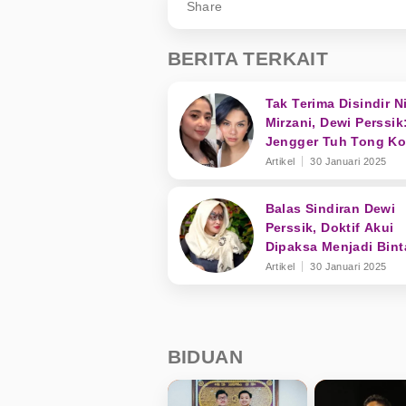
Share
BERITA TERKAIT
Tak Terima Disindir Ni
Mirzani, Dewi Perssik
Jengger Tuh Tong K
Nyaring Bunyinya
Artikel
30 Januari 2025
Balas Sindiran Dewi
Perssik, Doktif Akui
Dipaksa Menjadi Bin
Tamu Hingga Keluhk
Artikel
30 Januari 2025
Bayaran
BIDUAN