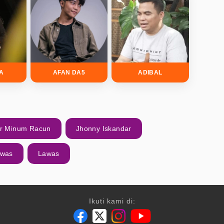
DA
AFAN DA5
ADIBAL
ar Minum Racun
Jhonny Iskandar
awas
Lawas
Ikuti kami di: