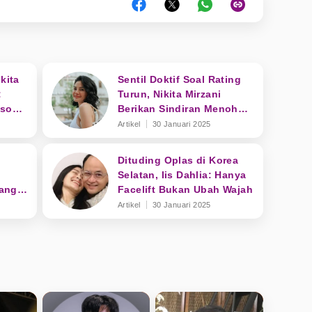
kita
Sentil Doktif Soal Rating
:
Turun, Nikita Mirzani
osong
Berikan Sindiran Menohok
ke Dewi Perssik
Artikel
30 Januari 2025
Dituding Oplas di Korea
Selatan, Iis Dahlia: Hanya
tang
Facelift Bukan Ubah Wajah
an
Artikel
30 Januari 2025