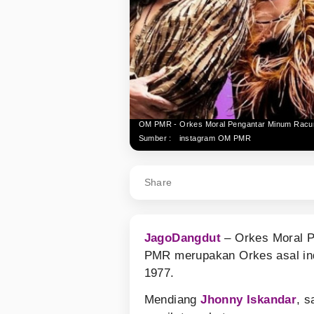
OM PMR - Orkes Moral Pengantar Minum Racu
Sumber :
instagram OM PMR
Share
JagoDangdut
– Orkes Moral P
PMR merupakan Orkes asal i
1977.
Mendiang
Jhonny Iskandar
, 