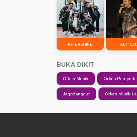
AFTERSHINE
ADIT LI
BUKA DIKIT
Orkes Musik
Orkes Pengant
Jagodangdut
Orkes Musik L