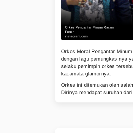
Orkes Pengantar Minum Racun
Foto :
instagram.com
Orkes Moral Pengantar Minum 
dengan lagu pamungkas nya yan
selaku pemimpin orkes tersebu
kacamata glamornya.
Orkes ini ditemukan oleh sala
Dirinya mendapat suruhan dari