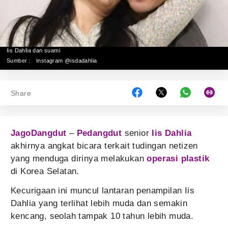
Iis Dahlia dan suami
Sumber :
Instagram @isdadahlia
Share
JagoDangdut
–
Pedangdut
senior
Iis Dahlia
akhirnya angkat bicara terkait tudingan netizen
yang menduga dirinya melakukan
operasi plastik
di Korea Selatan.
Kecurigaan ini muncul lantaran penampilan Iis
Dahlia yang terlihat lebih muda dan semakin
kencang, seolah tampak 10 tahun lebih muda.