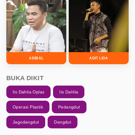
ADIBAL
ADIT LIDA
BUKA DIKIT
Iis Dahlia Oplas
Iis Dahlia
Operasi Plastik
Pedangdut
Jagodangdut
Dangdut