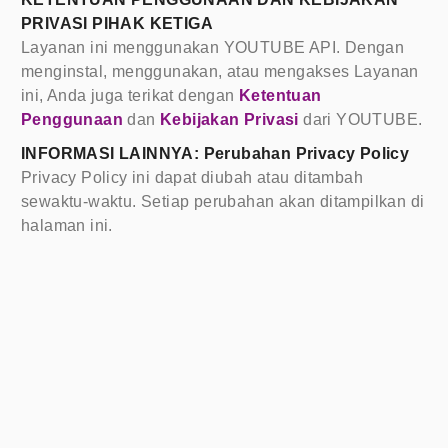
PRIVASI PIHAK KETIGA
Layanan ini menggunakan YOUTUBE API. Dengan
menginstal, menggunakan, atau mengakses Layanan
ini, Anda juga terikat dengan
Ketentuan
Penggunaan
dan
Kebijakan Privasi
dari YOUTUBE.
INFORMASI LAINNYA: Perubahan Privacy Policy
Privacy Policy ini dapat diubah atau ditambah
sewaktu-waktu. Setiap perubahan akan ditampilkan di
halaman ini.