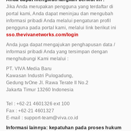
Jika Anda merupakan pengguna yang terdaftar di
portal kami, Anda dapat meninjau dan mengubah
informasi pribadi Anda melalui pengaturan profil
pengguna pada portal kami, melalui link berikut ini
sso.thevivanetworks.com/login
Anda juga dapat mengajukan penghapusan data /
informasi pribadi Anda yang tersimpan dengan
menghubungi Kami melalui :
PT. VIVA Media Baru
Kawasan Industri Pulogadung,
Gedung tvOne Jl. Rawa Terate II No.2
Jakarta Timur 13260 Indonesia
Tel : +62-21 4601326 ext 100
Fax : +62-21 4601327
E-mail :
support-team@viva.co.id
Informasi lainnya: kepatuhan pada proses hukum