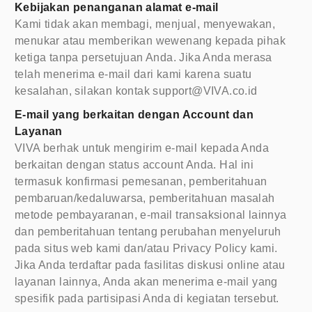
Kebijakan penanganan alamat e-mail
Kami tidak akan membagi, menjual, menyewakan,
menukar atau memberikan wewenang kepada pihak
ketiga tanpa persetujuan Anda. Jika Anda merasa
telah menerima e-mail dari kami karena suatu
kesalahan, silakan kontak
support@VIVA.co.id
E-mail yang berkaitan dengan Account dan
Layanan
VIVA berhak untuk mengirim e-mail kepada Anda
berkaitan dengan status account Anda. Hal ini
termasuk konfirmasi pemesanan, pemberitahuan
pembaruan/kedaluwarsa, pemberitahuan masalah
metode pembayaranan, e-mail transaksional lainnya
dan pemberitahuan tentang perubahan menyeluruh
pada situs web kami dan/atau Privacy Policy kami.
Jika Anda terdaftar pada fasilitas diskusi online atau
layanan lainnya, Anda akan menerima e-mail yang
spesifik pada partisipasi Anda di kegiatan tersebut.