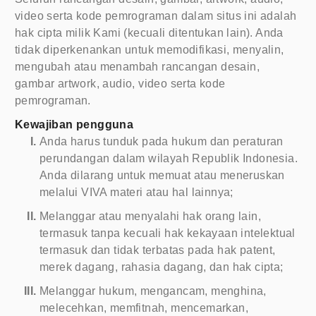
video serta kode pemrograman dalam situs ini adalah
hak cipta milik Kami (kecuali ditentukan lain). Anda
tidak diperkenankan untuk memodifikasi, menyalin,
mengubah atau menambah rancangan desain,
gambar artwork, audio, video serta kode
pemrograman.
Kewajiban pengguna
Anda harus tunduk pada hukum dan peraturan
perundangan dalam wilayah Republik Indonesia.
Anda dilarang untuk memuat atau meneruskan
melalui VIVA materi atau hal lainnya;
Melanggar atau menyalahi hak orang lain,
termasuk tanpa kecuali hak kekayaan intelektual
termasuk dan tidak terbatas pada hak patent,
merek dagang, rahasia dagang, dan hak cipta;
Melanggar hukum, mengancam, menghina,
melecehkan, memfitnah, mencemarkan,