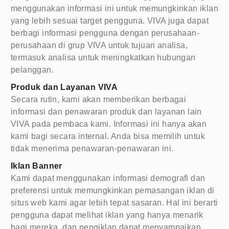
menggunakan informasi ini untuk memungkinkan iklan
yang lebih sesuai target pengguna. VIVA juga dapat
berbagi informasi pengguna dengan perusahaan-
perusahaan di grup VIVA untuk tujuan analisa,
termasuk analisa untuk meningkatkan hubungan
pelanggan.
Produk dan Layanan VIVA
Secara rutin, kami akan memberikan berbagai
informasi dan penawaran produk dan layanan lain
VIVA pada pembaca kami. Informasi ini hanya akan
kami bagi secara internal. Anda bisa memilih untuk
tidak menerima penawaran-penawaran ini.
Iklan Banner
Kami dapat menggunakan informasi demografi dan
preferensi untuk memungkinkan pemasangan iklan di
situs web kami agar lebih tepat sasaran. Hal ini berarti
pengguna dapat melihat iklan yang hanya menarik
bagi mereka, dan pengiklan dapat menyampaikan