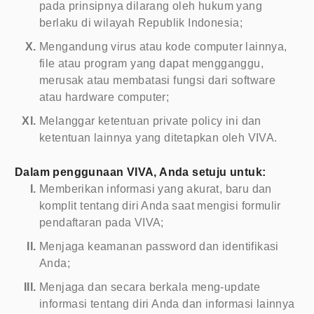
pada prinsipnya dilarang oleh hukum yang
berlaku di wilayah Republik Indonesia;
Mengandung virus atau kode computer lainnya,
file atau program yang dapat mengganggu,
merusak atau membatasi fungsi dari software
atau hardware computer;
Melanggar ketentuan private policy ini dan
ketentuan lainnya yang ditetapkan oleh VIVA.
Dalam penggunaan VIVA, Anda setuju untuk:
Memberikan informasi yang akurat, baru dan
komplit tentang diri Anda saat mengisi formulir
pendaftaran pada VIVA;
Menjaga keamanan password dan identifikasi
Anda;
Menjaga dan secara berkala meng-update
informasi tentang diri Anda dan informasi lainnya