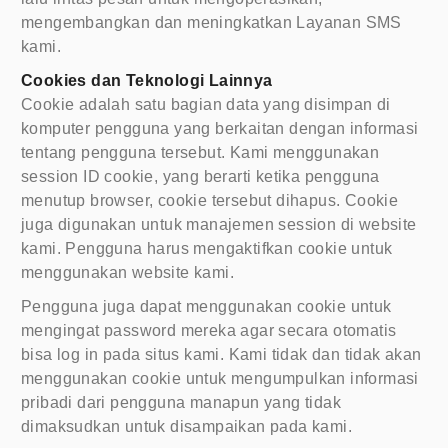
mengembangkan dan meningkatkan Layanan SMS
kami.
Cookies dan Teknologi Lainnya
Cookie adalah satu bagian data yang disimpan di
komputer pengguna yang berkaitan dengan informasi
tentang pengguna tersebut. Kami menggunakan
session ID cookie, yang berarti ketika pengguna
menutup browser, cookie tersebut dihapus. Cookie
juga digunakan untuk manajemen session di website
kami. Pengguna harus mengaktifkan cookie untuk
menggunakan website kami.
Pengguna juga dapat menggunakan cookie untuk
mengingat password mereka agar secara otomatis
bisa log in pada situs kami. Kami tidak dan tidak akan
menggunakan cookie untuk mengumpulkan informasi
pribadi dari pengguna manapun yang tidak
dimaksudkan untuk disampaikan pada kami.