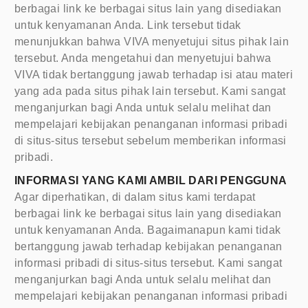
berbagai link ke berbagai situs lain yang disediakan
untuk kenyamanan Anda. Link tersebut tidak
menunjukkan bahwa VIVA menyetujui situs pihak lain
tersebut. Anda mengetahui dan menyetujui bahwa
VIVA tidak bertanggung jawab terhadap isi atau materi
yang ada pada situs pihak lain tersebut. Kami sangat
menganjurkan bagi Anda untuk selalu melihat dan
mempelajari kebijakan penanganan informasi pribadi
di situs-situs tersebut sebelum memberikan informasi
pribadi.
INFORMASI YANG KAMI AMBIL DARI PENGGUNA
Agar diperhatikan, di dalam situs kami terdapat
berbagai link ke berbagai situs lain yang disediakan
untuk kenyamanan Anda. Bagaimanapun kami tidak
bertanggung jawab terhadap kebijakan penanganan
informasi pribadi di situs-situs tersebut. Kami sangat
menganjurkan bagi Anda untuk selalu melihat dan
mempelajari kebijakan penanganan informasi pribadi