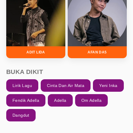
ADIT LIDA
AFAN DA5
BUKA DIKIT
Lirik Lagu
Cinta Dan Air Mata
Yeni Inka
Fendik Adella
Adella
Om Adella
Dangdut