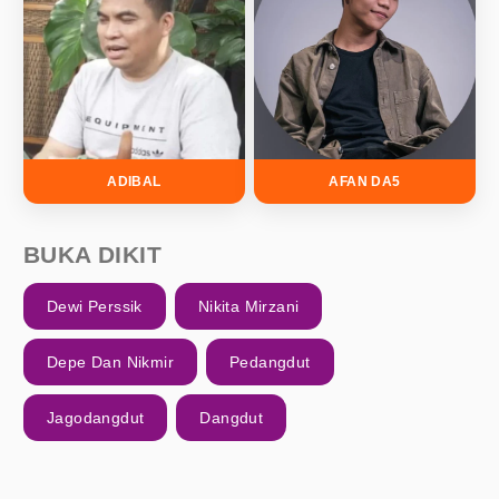
ADIBAL
AFAN DA5
BUKA DIKIT
Dewi Perssik
Nikita Mirzani
Depe Dan Nikmir
Pedangdut
Jagodangdut
Dangdut