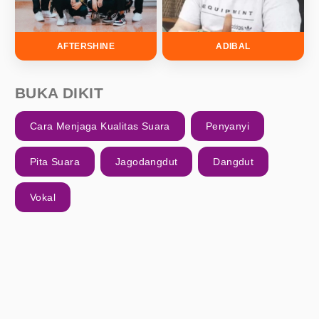
AFTERSHINE
ADIBAL
BUKA DIKIT
Cara Menjaga Kualitas Suara
Penyanyi
Pita Suara
Jagodangdut
Dangdut
Vokal