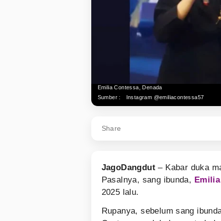
Emilia Contessa, Denada
Sumber :
Instagram @emiliacontessa57
Share
JagoDangdut
– Kabar duka ma
Pasalnya, sang ibunda,
Emilia
2025 lalu.
Rupanya, sebelum sang ibunda