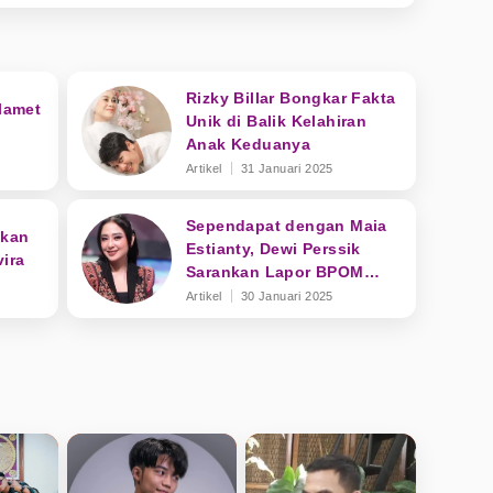
Rizky Billar Bongkar Fakta
Slamet
Unik di Balik Kelahiran
Anak Keduanya
Artikel
31 Januari 2025
Sependapat dengan Maia
ukan
Estianty, Dewi Perssik
ira
Sarankan Lapor BPOM
daripada Bikin Ribut soal
Artikel
30 Januari 2025
Skincare