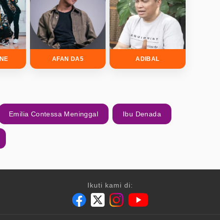
INE
AFAN DA5
ADIBAL
Emilia Contessa Meninggal
Ibu Denada
Ikuti kami di: