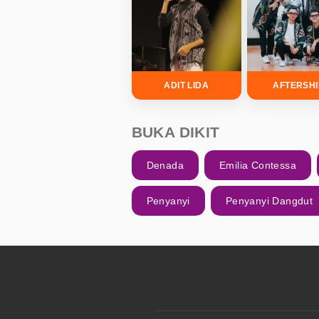
ADIT LIDA
AFTERSH
BUKA DIKIT
Denada
Emilia Contessa
Penyanyi
Penyanyi Dangdut