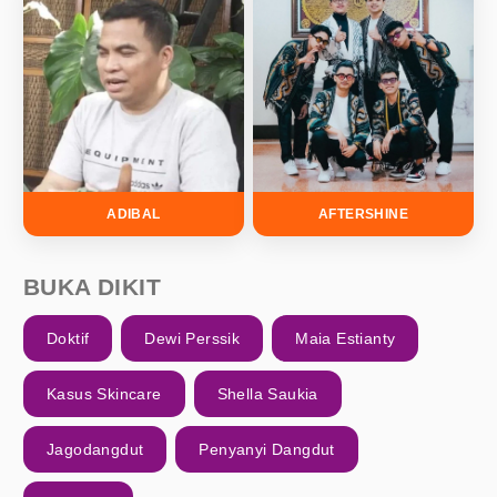
ADIBAL
AFTERSHINE
BUKA DIKIT
Doktif
Dewi Perssik
Maia Estianty
Kasus Skincare
Shella Saukia
Jagodangdut
Penyanyi Dangdut