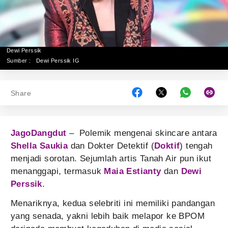
Dewi Perssik
Sumber :
Dewi Perssik IG
Share
JagoDangdut
– Polemik mengenai skincare antara
Shella Saukia
dan Dokter Detektif (
Doktif
) tengah
menjadi sorotan. Sejumlah artis Tanah Air pun ikut
menanggapi, termasuk
Maia Estianty
dan
Dewi
Perssik
.
Menariknya, kedua selebriti ini memiliki pandangan
yang senada, yakni lebih baik melapor ke BPOM