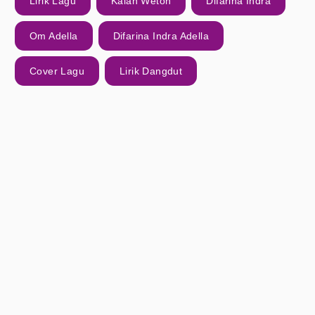
Lirik Lagu
Kalah Weton
Difarina Indra
Om Adella
Difarina Indra Adella
Cover Lagu
Lirik Dangdut