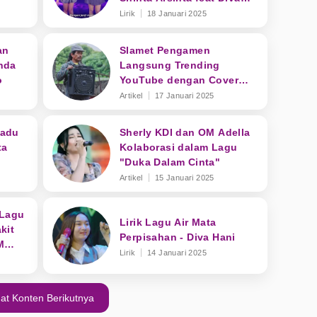
Hani
Lirik
18 Januari 2025
an
Slamet Pengamen
nda
Langsung Trending
o
YouTube dengan Cover
Lagu "Langgeng Dayaning
Artikel
17 Januari 2025
Rasa"
Madu
Sherly KDI dan OM Adella
ta
Kolaborasi dalam Lagu
"Duka Dalam Cinta"
Artikel
15 Januari 2025
 Lagu
Lirik Lagu Air Mata
kit
Perpisahan - Diva Hani
M
Lirik
14 Januari 2025
at Konten Berikutnya