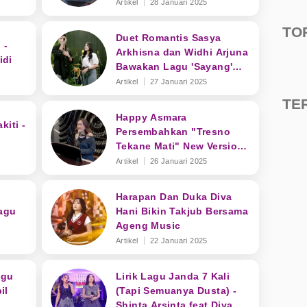
Weton'
Artikel
28 Januari 2025
TO
Duet Romantis Sasya
 -
Arkhisna dan Widhi Arjuna
idi
Bawakan Lagu 'Sayang'
Bikin Baper
Artikel
27 Januari 2025
TE
Happy Asmara
kiti -
Persembahkan "Tresno
Tekane Mati" New Version
Lewat Karakter Vokal yang
Artikel
26 Januari 2025
Khas
Harapan Dan Duka Diva
agu
Hani Bikin Takjub Bersama
Ageng Music
Artikel
22 Januari 2025
agu
Lirik Lagu Janda 7 Kali
il
(Tapi Semuanya Dusta) -
Shinta Arsinta feat Diva