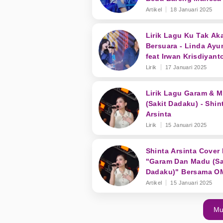
Artikel
18 Januari 2025
Lirik Lagu Ku Tak Ak
Bersuara - Linda Ayu
feat Irwan Krisdiyant
Lirik
17 Januari 2025
Lirik Lagu Garam & 
(Sakit Dadaku) - Shin
Arsinta
Lirik
15 Januari 2025
Shinta Arsinta Cover
"Garam Dan Madu (Sa
Dadaku)" Bersama O
Nirwana
Artikel
15 Januari 2025
Mu