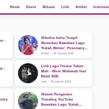
Home
Event
Biduan
Lirik
Artikel
Internas
Difarina Indra Tampil
on -
Memukau Bawakan Lagu
'Kalah Weton', Pesonanya
Bikin Salfok
Artikel
30 Januari 2025
Lirik Lagu Tresno Tekan
i -
Mati - Woro Widowati feat
Ratih SDE
Lirik
29 Januari 2025
Slamet Pengamen
inta
Trending YouTube
i
Bawakan Lagu 'Kalah