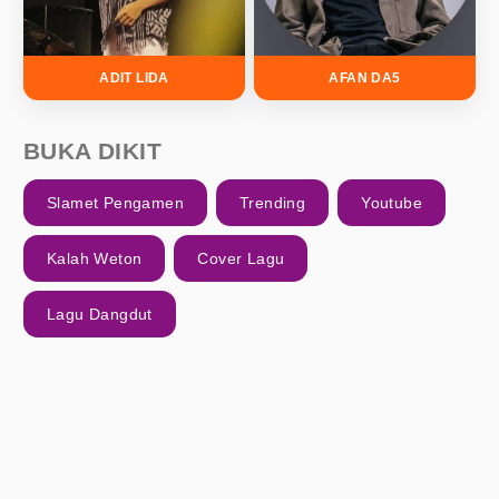
ADIT LIDA
AFAN DA5
BUKA DIKIT
Slamet Pengamen
Trending
Youtube
Kalah Weton
Cover Lagu
Lagu Dangdut