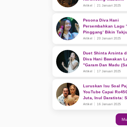
Trending YouTube
Artikel
21 Januari 2025
Pesona Diva Hani
Persembahkan Lagu '
Pinggang' Bikin Takj
Artikel
20 Januari 2025
Duet Shinta Arsinta 
Diva Hani Bawakan L
"Garam Dan Madu (Sa
Dadaku) Langsung Vi
Artikel
17 Januari 2025
Luruskan Isu Soal Pa
YouTube Capai Ro45
Juta, Inul Daratista:
Sudah Clear
Artikel
16 Januari 2025
Mu