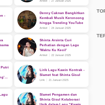
Tekane Mati' Trending
Artikel
27 Januari 2025
YouTube
TO
Denny Caknan Bangkitkan
on -
Kembali Musik Keroncong
hingga Trending YouTube
Artikel
24 Januari 2025
TE
va
Shinta Arsinta Curi
rsama
Perhatian dengan Lagu
'Waktu Ku Kecil'
Artikel
22 Januari 2025
 Putri
Lirik Lagu Kawin Kontrak -
Slamet feat Shinta Gisul
ng’
Lirik
21 Januari 2025
on
Lagu
Slamet Pengamen dan
Shinta Gisul Kolaborasi
Unik dalam Lagu "Kawin