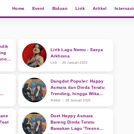
Home
Event
Biduan
Lirik
Artikel
Internas
ndik
Lirik Lagu Nemu - Sasya
ing
Arkhisna
sno
Lirik
29 Januari 2025
Dangdut Populer: Happy
Asmara dan Dinda Teratu
Trending, hingga Wika
Salim Kena Mental
Artikel
28 Januari 2025
kane
Duet Happy Asmara
Feat
Bareng Dinda Teratu
Bawakan Lagu 'Tresno