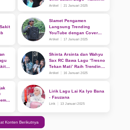
Kontrak"
Artikel
21 Januari 2025
Slamet Pengamen
Sakit
Langsung Trending
ub
YouTube dengan Cover
Lagu "Langgeng Dayaning
Artikel
17 Januari 2025
Rasa"
dan
Shinta Arsinta dan Wahyu
agu
Sax RC Bawa Lagu ‘Tresno
kit
Tekan Mati’ Raih Trending
ral
YouTube
Artikel
16 Januari 2025
jak
Lirik Lagu Lai Ka Iyo Bana
0
- Fauzana
 Semua
Lirik
13 Januari 2025
at Konten Berikutnya