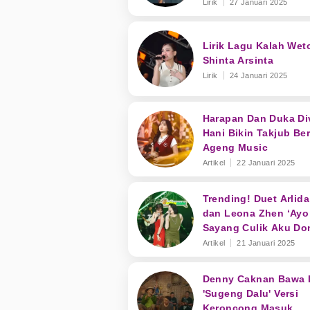
Lirik
27 Januari 2025
Lirik Lagu Kalah Wet
Shinta Arsinta
Lirik
24 Januari 2025
Harapan Dan Duka Di
Hani Bikin Takjub Be
Ageng Music
Artikel
22 Januari 2025
Trending! Duet Arlida
dan Leona Zhen ‘Ayo
Sayang Culik Aku Do
Sukses Bius Penont
Artikel
21 Januari 2025
Denny Caknan Bawa 
'Sugeng Dalu' Versi
Keroncong Masuk