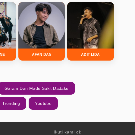
INE
AFAN DA5
ADIT LIDA
Garam Dan Madu Sakit Dadaku
Trending
Youtube
Ikuti kami di: