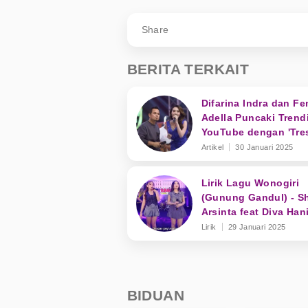
Share
BERITA TERKAIT
Difarina Indra dan Fe
Adella Puncaki Trend
YouTube dengan 'Tre
Tekan Mati'
Artikel
30 Januari 2025
Lirik Lagu Wonogiri
(Gunung Gandul) - Sh
Arsinta feat Diva Han
Lirik
29 Januari 2025
BIDUAN