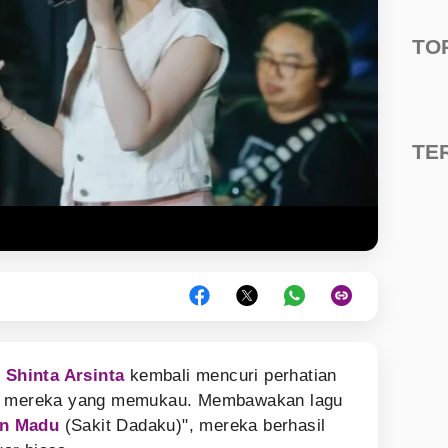
TO
TE
n
Shinta Arsinta
kembali mencuri perhatian
et mereka yang memukau. Membawakan lagu
n Madu
(Sakit Dadaku)", mereka berhasil