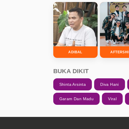
ADIBAL
AFTERSH
BUKA DIKIT
Shinta Arsinta
Diva Hani
Garam Dan Madu
Viral