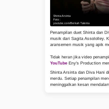
Shinta Arsinta
Foto :
youtube.com/Berkah Talenta
Penampilan duet Shinta dan Di
musik dari Sagita Assololley.
aransemen musik yang apik me
Tidak heran jika video penamp
YouTube
Eny's Production men
Shinta Arsinta dan Diva Hani d
merdu. Setiap penampilan mere
meninggalkan kesan mendalam