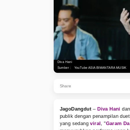
Diva Hani
Sumber :
YouTube ASIA BIMANTARA MUSIK
Share
JagoDangdut
–
Diva Hani
da
publik dengan penampilan du
yang sedang
viral
, "
Garam Da