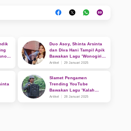
ndik
Duo Asoy, Shinta Arsinta
ing
dan Diva Hani Tampil Apik
sno
Bawakan Lagu 'Wonogiri
(Gunung Gandul)'
Artikel
29 Januari 2025
Slamet Pengamen
inta
Trending YouTube
i
Bawakan Lagu 'Kalah
Weton'
Artikel
28 Januari 2025