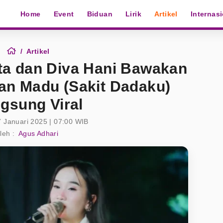
Home
Event
Biduan
Lirik
Artikel
Internas
Artikel
nta dan Diva Hani Bawakan
n Madu (Sakit Dadaku)
gsung Viral
7 Januari 2025 | 07:00 WIB
leh :
Agus Adhari