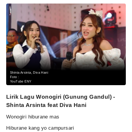
Shinta Arsinta, Diva Hani
Foto :
YouTube ENY
Lirik Lagu Wonogiri (Gunung Gandul) -
Shinta Arsinta feat Diva Hani
Wonogiri hiburane mas
Hiburane kang yo campursari