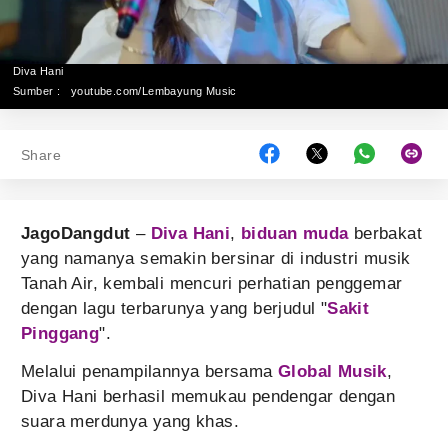
Diva Hani
Sumber :
youtube.com/Lembayung Music
Share
JagoDangdut
–
Diva Hani
,
biduan muda
berbakat
yang namanya semakin bersinar di industri musik
Tanah Air, kembali mencuri perhatian penggemar
dengan lagu terbarunya yang berjudul "
Sakit
Pinggang
".
Melalui penampilannya bersama
Global Musik
,
Diva Hani berhasil memukau pendengar dengan
suara merdunya yang khas.