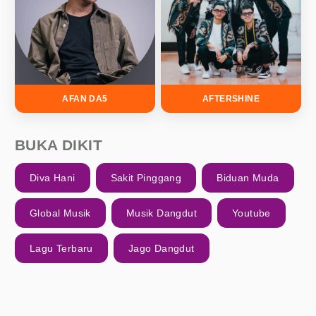
AFAN DA5
AFTERSHINE
BUKA DIKIT
Diva Hani
Sakit Pinggang
Biduan Muda
Global Musik
Musik Dangdut
Youtube
Lagu Terbaru
Jago Dangdut