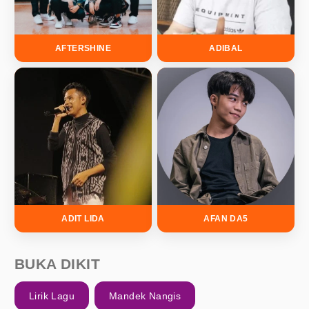
AFTERSHINE
ADIBAL
ADIT LIDA
AFAN DA5
BUKA DIKIT
Lirik Lagu
Mandek Nangis