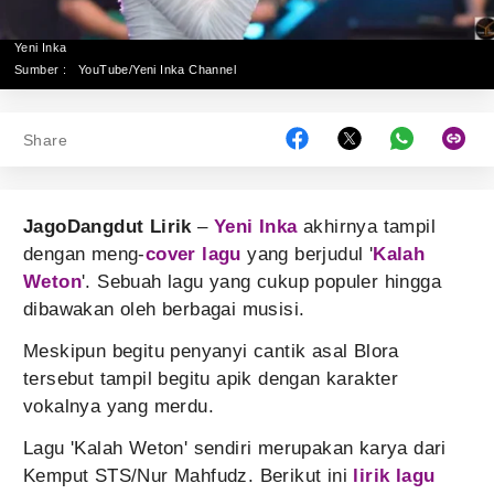
Yeni Inka
Sumber :
YouTube/Yeni Inka Channel
Share
JagoDangdut Lirik
–
Yeni Inka
akhirnya tampil
dengan meng-
cover lagu
yang berjudul '
Kalah
Weton
'. Sebuah lagu yang cukup populer hingga
dibawakan oleh berbagai musisi.
Meskipun begitu penyanyi cantik asal Blora
tersebut tampil begitu apik dengan karakter
vokalnya yang merdu.
Lagu 'Kalah Weton' sendiri merupakan karya dari
Kemput STS/Nur Mahfudz. Berikut ini
lirik lagu