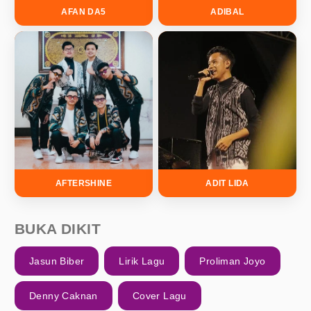
AFAN DA5
ADIBAL
AFTERSHINE
ADIT LIDA
BUKA DIKIT
Jasun Biber
Lirik Lagu
Proliman Joyo
Denny Caknan
Cover Lagu