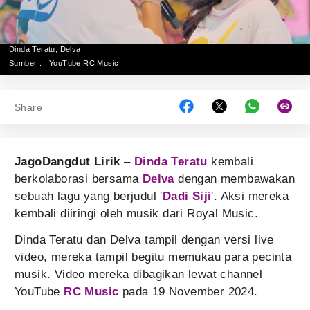
Dinda Teratu, Delva
Sumber :
YouTube RC Music
Share
JagoDangdut Lirik
–
Dinda Teratu
kembali
berkolaborasi bersama
Delva
dengan membawakan
sebuah lagu yang berjudul '
Dadi Siji
'. Aksi mereka
kembali diiringi oleh musik dari Royal Music.
Dinda Teratu dan Delva tampil dengan versi live
video, mereka tampil begitu memukau para pecinta
musik. Video mereka dibagikan lewat channel
YouTube
RC Music
pada 19 November 2024.