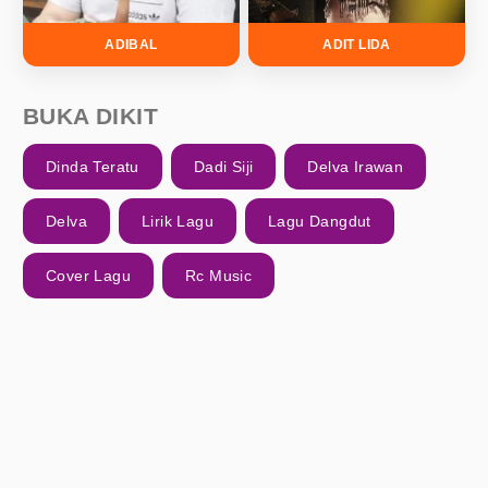
ADIBAL
ADIT LIDA
BUKA DIKIT
Dinda Teratu
Dadi Siji
Delva Irawan
Delva
Lirik Lagu
Lagu Dangdut
Cover Lagu
Rc Music