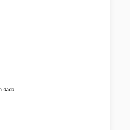
g
am dada