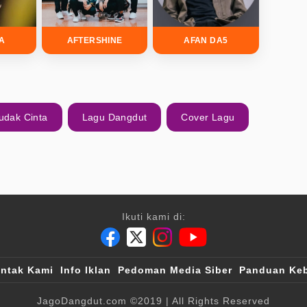
DA
AFTERSHINE
AFAN DA5
udak Cinta
Lagu Dangdut
Cover Lagu
Ikuti kami di:
ntak Kami
Info Iklan
Pedoman Media Siber
Panduan Keb
JagoDangdut.com
©2019
| All Rights Reserved