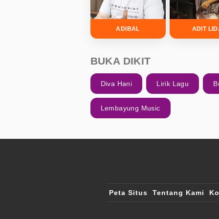
ADIBAL
ADIT LI
BUKA DIKIT
Diva Hani
Lirik Lagu
B
Lembayung Music
Peta Situs
Tentang Kami
Ko