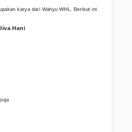
rupakan karya dari Wahyu WHL. Berikut ini
Diva Hani
puja
a