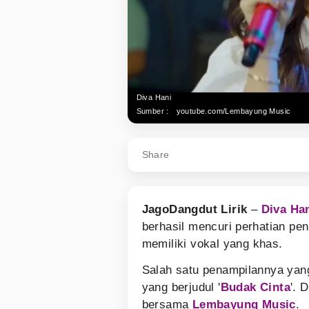
Diva Hani
Sumber :
youtube.com/Lembayung Music
Share
JagoDangdut Lirik
–
Diva Ha
berhasil mencuri perhatian pe
memiliki vokal yang khas.
Salah satu penampilannya yan
yang berjudul '
Budak Cinta
'. 
bersama
Lembayung Music
.