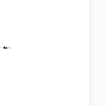
g
am dada