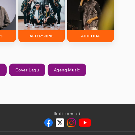
5
AFTERSHINE
ADIT LIDA
i
Cover Lagu
Ageng Music
Ikuti kami di: