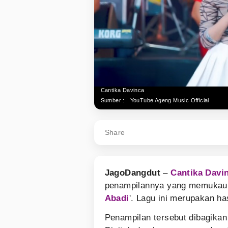
Cantika Davinca
Sumber :
YouTube Ageng Music Official
Share
JagoDangdut
–
Cantika Davi
penampilannya yang memukau 
Abadi
'. Lagu ini merupakan ha
Penampilan tersebut dibagikan