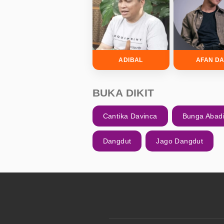
ADIBAL
AFAN DA
BUKA DIKIT
Cantika Davinca
Bunga Abad
Dangdut
Jago Dangdut