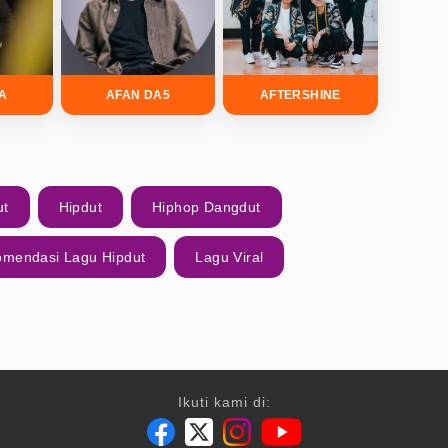
DA
AFAN DA5
AFTERSHINE
ut
Hipdut
Hiphop Dangdut
mendasi Lagu Hipdut
Lagu Viral
Ikuti kami di: