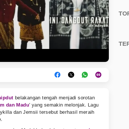
TO
TE
hipdut
belakangan tengah menjadi sorotan
am dan Madu
’ yang semakin melonjak. Lagu
killa dan Jemsii tersebut berhasil meraih
e.