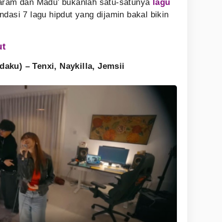
Garam dan Madu’ bukanlah satu-satunya
lagu
endasi 7 lagu hipdut yang dijamin bakal bikin
ut
aku) – Tenxi, Naykilla, Jemsii