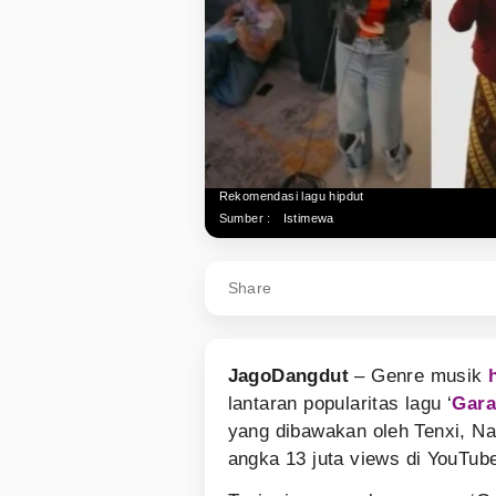
Rekomendasi lagu hipdut
Sumber :
Istimewa
Share
JagoDangdut
– Genre musik
lantaran popularitas lagu ‘
Gar
yang dibawakan oleh Tenxi, Nay
angka 13 juta views di YouTub