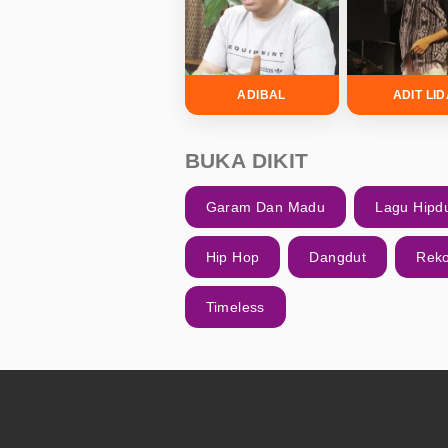
ADIBAL
ADIT LI
BUKA DIKIT
Garam Dan Madu
Lagu Hipd
Hip Hop
Dangdut
Reko
Timeless