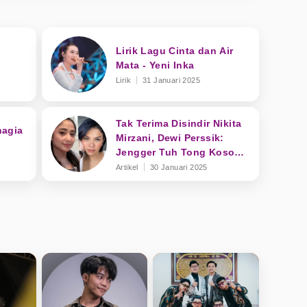
Lirik Lagu Cinta dan Air
:
Mata - Yeni Inka
Lirik
31 Januari 2025
Tak Terima Disindir Nikita
hagia
Mirzani, Dewi Perssik:
Jengger Tuh Tong Kosong
Nyaring Bunyinya
Artikel
30 Januari 2025