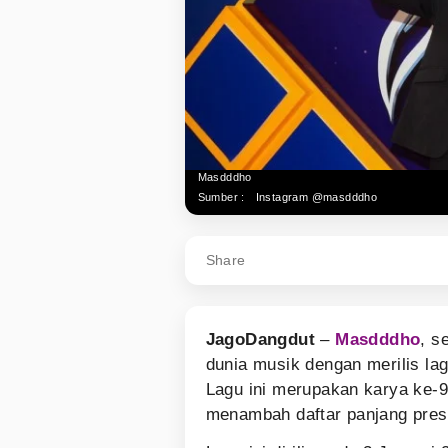
Masdddho
Sumber :
Instagram @masdddho
Share
JagoDangdut
–
Masdddho
, s
dunia musik dengan merilis lag
Lagu ini merupakan karya ke-9 
menambah daftar panjang prest