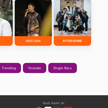
L
ADIT LIDA
AFTERSHINE
Trending
Youtube
Single Baru
Ikuti kami di: