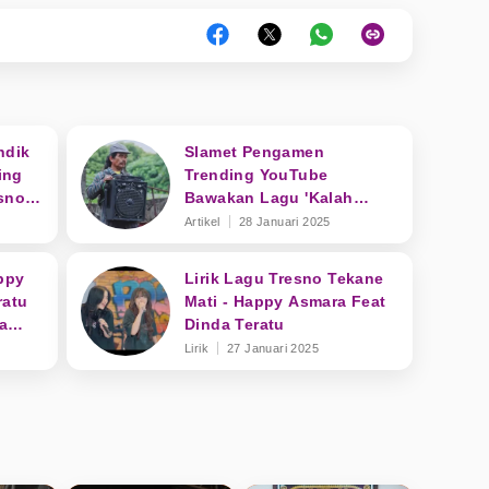
ndik
Slamet Pengamen
ing
Trending YouTube
sno
Bawakan Lagu 'Kalah
Weton'
Artikel
28 Januari 2025
ppy
Lirik Lagu Tresno Tekane
ratu
Mati - Happy Asmara Feat
a
Dinda Teratu
Lirik
27 Januari 2025