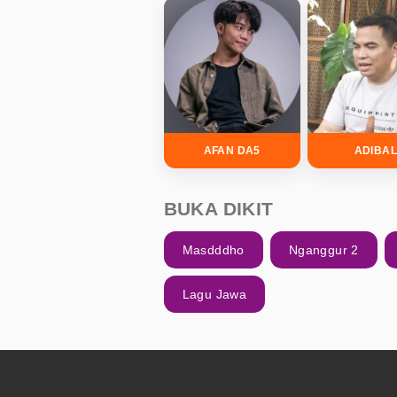
AFAN DA5
ADIBA
BUKA DIKIT
Masdddho
Nganggur 2
Lagu Jawa