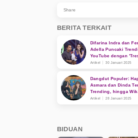
Share
BERITA TERKAIT
Difarina Indra dan Fe
Adella Puncaki Trend
YouTube dengan 'Tre
Tekan Mati'
Artikel
30 Januari 2025
Dangdut Populer: Ha
Asmara dan Dinda Te
Trending, hingga Wik
Salim Kena Mental
Artikel
28 Januari 2025
BIDUAN