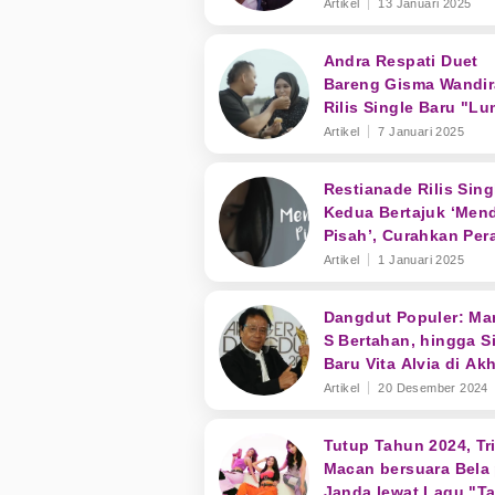
Baru Putri Isnari
Artikel
13 Januari 2025
Andra Respati Duet
Bareng Gisma Wandir
Rilis Single Baru "L
Dan Berlian"
Artikel
7 Januari 2025
Restianade Rilis Sing
Kedua Bertajuk ‘Men
Pisah’, Curahkan Per
Secara Personal
Artikel
1 Januari 2025
Dangdut Populer: Ma
S Bertahan, hingga S
Baru Vita Alvia di Akh
Tahun 2024
Artikel
20 Desember 2024
Tutup Tahun 2024, Tr
Macan bersuara Bela 
Janda lewat Lagu "T