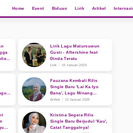
Home
Event
Biduan
Lirik
Artikel
Internas
an
Lirik Lagu Matursuwun
ngga
Gusti - Aftershine feat
lia
Dinda Teratu
Lirik
15 Januari 2025
Fauzana Kembali Rilis
Single Baru 'Lai Ka Iyo
agu
Bana', Lagu Minang
Langsung Trending
Artikel
13 Januari 2025
YouTube
et
Kristina Segera Rilis
n
Single Baru Berjudul 'Kau',
gu
Catat Tanggalnya!