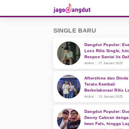
SINGLE BARU
Dangdut Populer: Ev
Loss Rilis Single, hi
Respon Santai Iis Dah
Dihujat Salah Lirik
Artikel
27 Januari 2025
Aftershine dan Dinda
Teratu Kembali
Berkolaborasi Rilis L
'Matursuwun Gusti'
Artikel
15 Januari 2025
Dangdut Populer: Du
Denny Caknan denga
Iwan Fals, hingga La