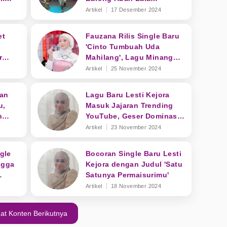
ar"
Bawakan Lagu 'Delik-
Artikel
17 Desember 2024
Delikan'
et
Fauzana Rilis Single Baru
'Cinto Tumbuah Uda
r
Mahilang', Lagu Minang
Jadi Favorit
Artikel
25 November 2024
han
Lagu Baru Lesti Kejora
u,
Masuk Jajaran Trending
n
YouTube, Geser Dominasi
K-Pop
Artikel
23 November 2024
gle
Bocoran Single Baru Lesti
ngga
Kejora dengan Judul 'Satu
Satunya Permaisurimu'
Artikel
18 November 2024
at Konten Berikutnya