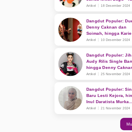
Gentar Bela Yang Bay
Artikel
18 Desember 2024
Dangdut Populer: Du
Denny Caknan dan
Soimah, hingga Karie
Jirayut di Indonesia
Artikel
10 Desember 2024
Dangdut Populer: Ji
Audy Rilis Single Bar
hingga Denny Cakna
Makin Mendunia
Artikel
25 November 2024
Dangdut Populer: Sin
Baru Lesti Kejora, hi
Inul Daratista Murka
dengan Karyawannya
Artikel
21 November 2024
Mu