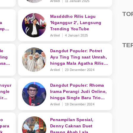
Artikel
11 Januari 2025
TO
Masdddho Rilis Lagu
a
'Nganggur 2', Langsung
umpur
Trending YouTube
Artikel
4 Januari 2025
TE
le
Dangdut Populer: Potret
ding
Ayu Ting Ting saat Umrah,
asaan
hingga Mala Agatha Rilis
Single Baru
Artikel
23 Desember 2024
nsyur
Dangdut Populer: Rhoma
ingle
Irama Perangi Judi Online,
ir
hingga Single Baru Trio
Macan
Artikel
19 Desember 2024
io
Penampilan Spesial,
para
Denny Caknan Duet
ak
Bareng Abah Lala