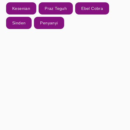
Kesenian
Praz Teguh
Ebel Cobra
Sinden
Penyanyi