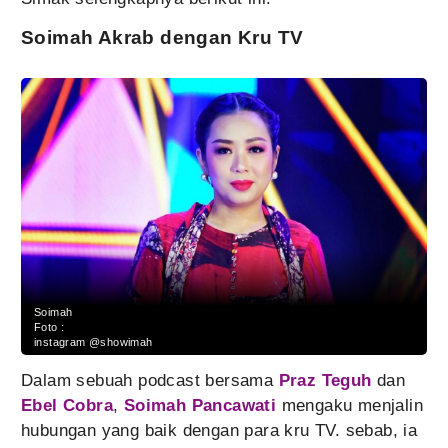
Soimah Akrab dengan Kru TV
Soimah
Foto :
instagram @showimah
Dalam sebuah podcast bersama
Praz Teguh
dan
Ebel Cobra
,
Soimah Pancawati
mengaku menjalin
hubungan yang baik dengan para kru TV. sebab, ia