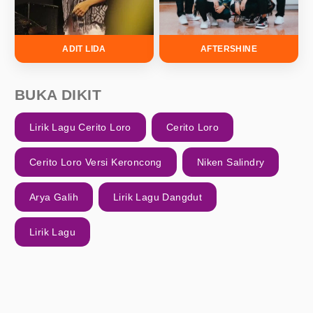
ADIT LIDA
AFTERSHINE
BUKA DIKIT
Lirik Lagu Cerito Loro
Cerito Loro
Cerito Loro Versi Keroncong
Niken Salindry
Arya Galih
Lirik Lagu Dangdut
Lirik Lagu