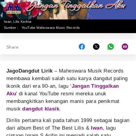
Iwan, Lilis Karlina
Sumber :
YouTube Maheswara Music Records
Share
JagoDangdut Lirik
– Maheswara Musik Records
membawa kembali salah satu karya dangdut paling
ikonik dari era 90-an, lagu ‘
Jangan Tinggalkan
Aku
’ di kanal YouTube resmi mereka unuk
membangkitkan kenangan manis para penikmat
musik
dangdut klasik
.
Dirilis pertama kali pada tahun 1999 sebagai bagian
dari album Best of The Best Lilis &
Iwan
, lagu
ciptaan Imam S Arifin ini menjadi salah satu