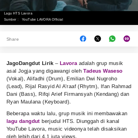
Lagu HTS Lavora
Sumber :
YouTube LAVORA Official
Share
JagoDangdut Lirik
–
Lavora
adalah grup musik
asal Jogja yang digawangi oleh
Tadeus Waseso
(Vokal), Alifadhi (Drum), Emilian Dwi Nugroho
(Lead), Rijal Rasyid Al A’raaf (Rhytm), Ifan Rahmad
Dani (Bass), Rifqi Arief Firmansyah (Kendang) dan
Ryan Maulana (Keyboard).
Beberapa waktu lalu, grup musik ini membawakan
lagu dangdut
berjudul HTS. Diunggah di kanal
YouTube Lavora, music videonya telah disaksikan
oleh lebih dari 4,1 juta views.