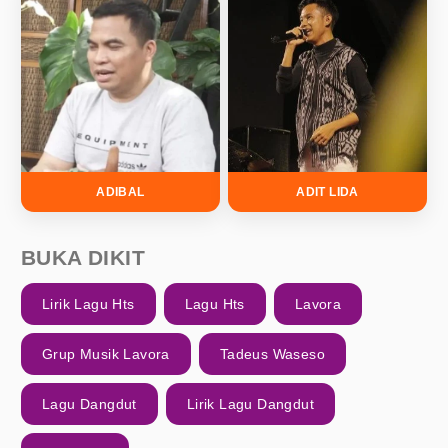
ADIBAL
ADIT LIDA
BUKA DIKIT
Lirik Lagu Hts
Lagu Hts
Lavora
Grup Musik Lavora
Tadeus Waseso
Lagu Dangdut
Lirik Lagu Dangdut