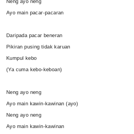
Neng ayo neng
Ayo main pacar-pacaran
Daripada pacar beneran
Pikiran pusing tidak karuan
Kumpul kebo
(Ya cuma kebo-keboan)
Neng ayo neng
Ayo main kawin-kawinan (ayo)
Neng ayo neng
Ayo main kawin-kawinan