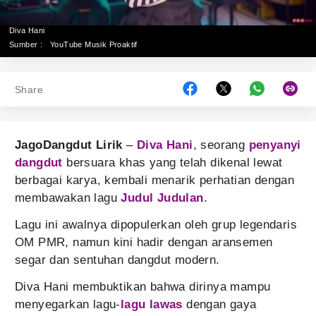
Diva Hani
Sumber :
YouTube Musik Proaktif
Share
JagoDangdut Lirik
–
Diva Hani
, seorang
penyanyi
dangdut
bersuara khas yang telah dikenal lewat
berbagai karya, kembali menarik perhatian dengan
membawakan lagu
Judul Judulan
.
Lagu ini awalnya dipopulerkan oleh grup legendaris
OM PMR, namun kini hadir dengan aransemen
segar dan sentuhan dangdut modern.
Diva Hani membuktikan bahwa dirinya mampu
menyegarkan lagu-
lagu lawas
dengan gaya