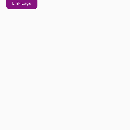
Lirik Lagu