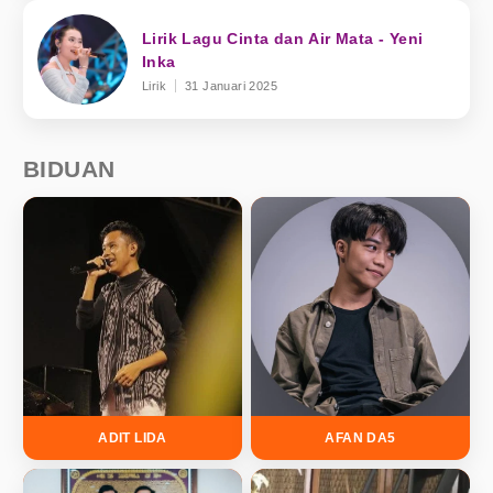
Lirik Lagu Cinta dan Air Mata - Yeni
Inka
Lirik
31 Januari 2025
BIDUAN
ADIT LIDA
AFAN DA5