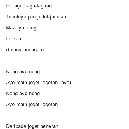
Ini lagu, lagu-laguan
Judulnya pun judul-judulan
Maaf ya neng
Ini kan
(boong-boongan)
Neng ayo neng
Ayo main joget-jogetan (ayo)
Neng ayo neng
Ayo main joget-jogetan
Daripada joget beneran