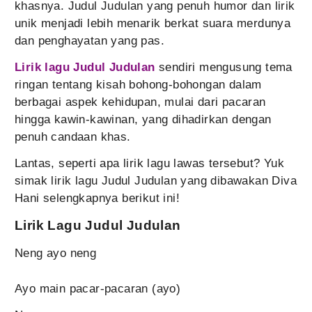
khasnya. Judul Judulan yang penuh humor dan lirik
unik menjadi lebih menarik berkat suara merdunya
dan penghayatan yang pas.
Lirik lagu Judul Judulan
sendiri mengusung tema
ringan tentang kisah bohong-bohongan dalam
berbagai aspek kehidupan, mulai dari pacaran
hingga kawin-kawinan, yang dihadirkan dengan
penuh candaan khas.
Lantas, seperti apa lirik lagu lawas tersebut? Yuk
simak lirik lagu Judul Judulan yang dibawakan Diva
Hani selengkapnya berikut ini!
Lirik Lagu Judul Judulan
Neng ayo neng
Ayo main pacar-pacaran (ayo)