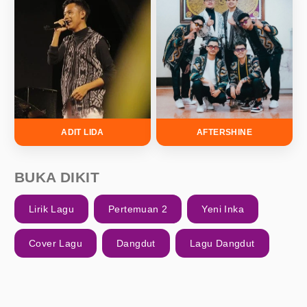
ADIT LIDA
AFTERSHINE
BUKA DIKIT
Lirik Lagu
Pertemuan 2
Yeni Inka
Cover Lagu
Dangdut
Lagu Dangdut