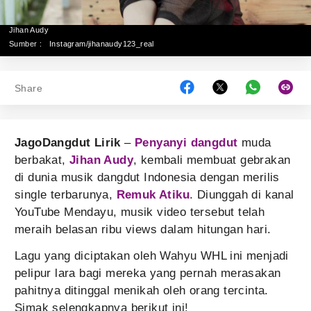
Jihan Audy
Sumber :
Instagram/jihanaudy123_real
Share
JagoDangdut Lirik
–
Penyanyi dangdut
muda
berbakat,
Jihan Audy
, kembali membuat gebrakan
di dunia musik dangdut Indonesia dengan merilis
single terbarunya,
Remuk Atiku
. Diunggah di kanal
YouTube Mendayu, musik video tersebut telah
meraih belasan ribu views dalam hitungan hari.
Lagu yang diciptakan oleh Wahyu WHL ini menjadi
pelipur lara bagi mereka yang pernah merasakan
pahitnya ditinggal menikah oleh orang tercinta.
Simak selengkapnya berikut ini!