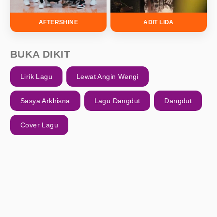
AFTERSHINE
ADIT LIDA
BUKA DIKIT
Lirik Lagu
Lewat Angin Wengi
Sasya Arkhisna
Lagu Dangdut
Dangdut
Cover Lagu