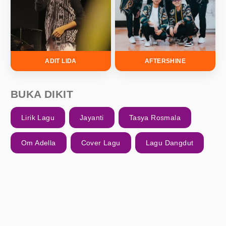
ADIT LIDA
AFTERSHINE
BUKA DIKIT
Lirik Lagu
Jayanti
Tasya Rosmala
Om Adella
Cover Lagu
Lagu Dangdut