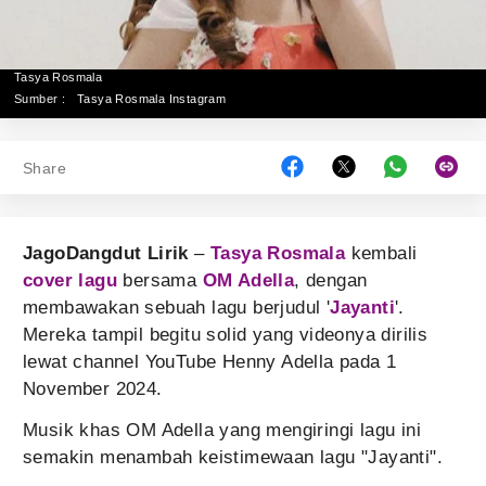
Tasya Rosmala
Sumber :
Tasya Rosmala Instagram
Share
JagoDangdut Lirik
–
Tasya Rosmala
kembali
cover lagu
bersama
OM Adella
, dengan
membawakan sebuah lagu berjudul '
Jayanti
'.
Mereka tampil begitu solid yang videonya dirilis
lewat channel YouTube Henny Adella pada 1
November 2024.
Musik khas OM Adella yang mengiringi lagu ini
semakin menambah keistimewaan lagu "Jayanti".