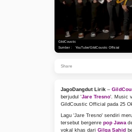
GildCoustic
Sumber :
YouTube/GildCoustic Official
Share
JagoDangdut Lirik
–
GildCou
berjudul '
Jare Tresno
'. Music 
GildCoustic Official pada 25 O
Lagu 'Jare Tresno' sendiri me
tersebut bergenre
pop Jawa
de
vokal khas dari
Gilga Sahid
be