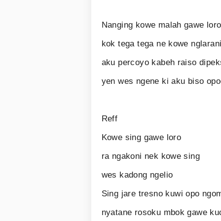
Nanging kowe malah gawe loro
kok tega tega ne kowe nglaran
aku percoyo kabeh raiso dipe
yen wes ngene ki aku biso op
Reff
Kowe sing gawe loro
ra ngakoni nek kowe sing
wes kadong ngelio
Sing jare tresno kuwi opo ng
nyatane rosoku mbok gawe ku