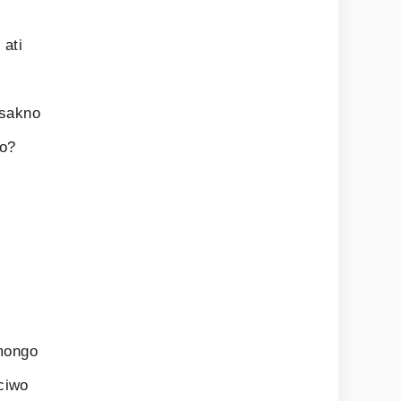
 ati
i
ksakno
oo?
omongo
ciwo