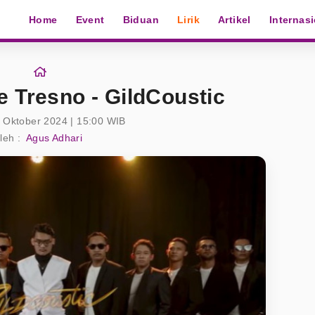
Home
Event
Biduan
Lirik
Artikel
Internas
e Tresno - GildCoustic
 Oktober 2024 | 15:00 WIB
leh :
Agus Adhari