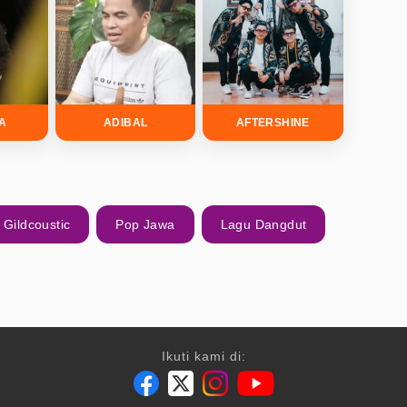
DA
ADIBAL
AFTERSHINE
Gildcoustic
Pop Jawa
Lagu Dangdut
Ikuti kami di: