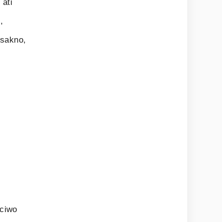
 ati
,
ksakno,
ciwo