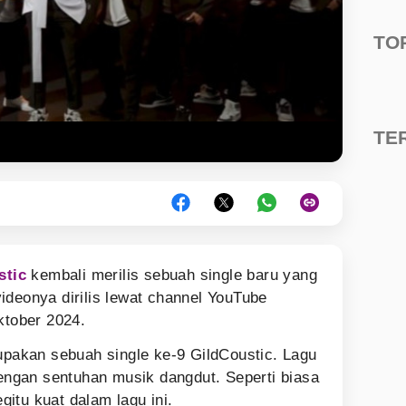
TO
TE
stic
kembali merilis sebuah single baru yang
videonya dirilis lewat channel YouTube
ktober 2024.
rupakan sebuah single ke-9 GildCoustic. Lagu
ngan sentuhan musik dangdut. Seperti biasa
gitu kuat dalam lagu ini.