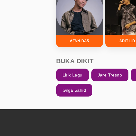
AFAN DA5
ADIT LI
BUKA DIKIT
Lirik Lagu
Jare Tresno
Gilga Sahid