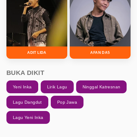
ADIT LIDA
AFAN DA5
BUKA DIKIT
Yeni Inka
Lirik Lagu
Ninggal Katresnan
Lagu Dangdut
Pop Jawa
Lagu Yeni Inka