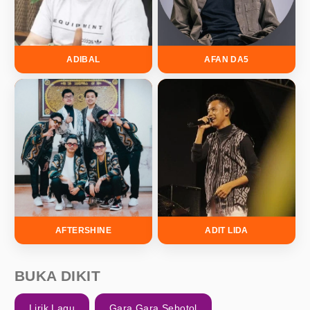
ADIBAL
AFAN DA5
AFTERSHINE
ADIT LIDA
BUKA DIKIT
Lirik Lagu
Gara Gara Sebotol