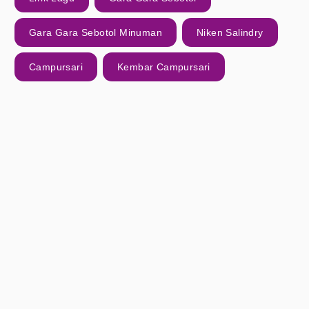
Gara Gara Sebotol Minuman
Niken Salindry
Campursari
Kembar Campursari