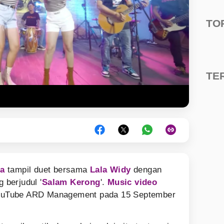
TO
TE
ia
tampil duet bersama
Lala Widy
dengan
berjudul '
Salam Kerong
'.
Music video
 YouTube ARD Management pada 15 September