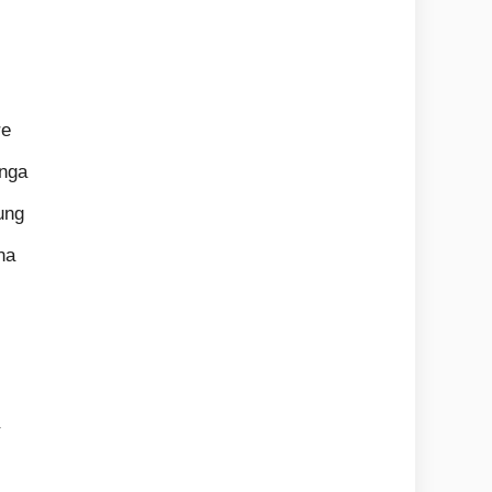
re
nga
ung
na
a