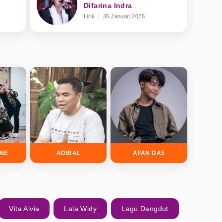
Difarina Indra
Lirik
30 Januari 2025
INE
ADIBAL
AFAN DA5
Vita Alvia
Lala Widy
Lagu Dangdut