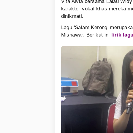
Vita Alvia bersama Lalau Widy t
karakter vokal khas mereka m
dinikmati.
Lagu 'Salam Kerong' merupakan
Misnawar. Berikut ini
lirik lag