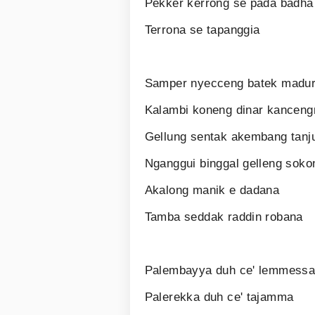
Pekker kerrong se pada badha
Terrona se tapanggia
Samper nyecceng batek madu
Kalambi koneng dinar kanceng
Gellung sentak akembang tanj
Nganggui binggal gelleng soko
Akalong manik e dadana
Tamba seddak raddin robana
Palembayya duh ce' lemmess
Palerekka duh ce' tajamma