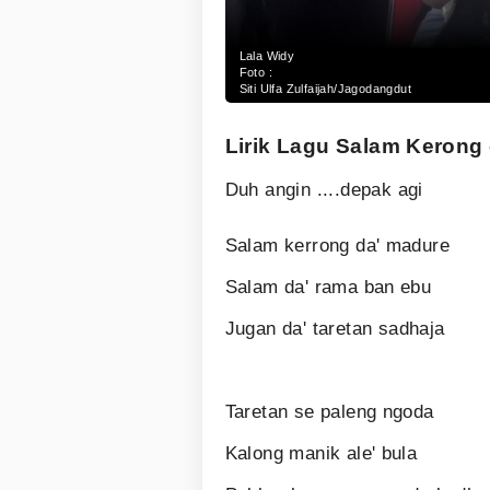
Lala Widy
Foto :
Siti Ulfa Zulfaijah/Jagodangdut
Lirik Lagu Salam Kerong -
Duh angin ....depak agi
Salam kerrong da' madure
Salam da' rama ban ebu
Jugan da' taretan sadhaja
Taretan se paleng ngoda
Kalong manik ale' bula