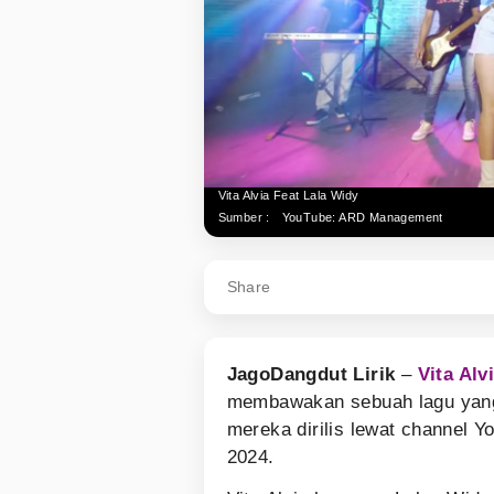
Vita Alvia Feat Lala Widy
Sumber :
YouTube: ARD Management
Share
JagoDangdut Lirik
–
Vita Alv
membawakan sebuah lagu yang 
mereka dirilis lewat channel
2024.