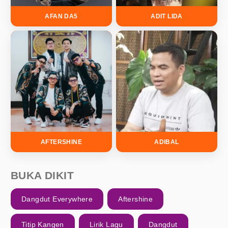
AFAN DA5
ADIT LIDA
AFTERSHINE
ADIBAL
BUKA DIKIT
Dangdut Everywhere
Aftershine
Titip Kangen
Lirik Lagu
Dangdut