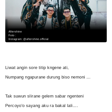
Aftershine
Foto :
Instagram: @aftershine.official
Liwat angin sore titip kngene ati,
Numpang ngapurane durung biso nemoni ...
Tak suwun slirane gelem sabar ngenteni
Percoyo'o sayang aku ra bakal lali....