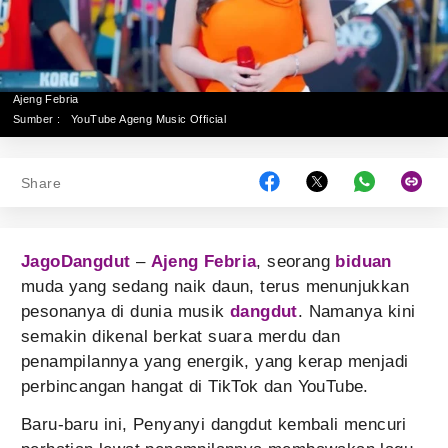
Ajeng Febria
Sumber :
YouTube Ageng Music Official
Share
JagoDangdut
–
Ajeng Febria
, seorang
biduan
muda yang sedang naik daun, terus menunjukkan
pesonanya di dunia musik
dangdut
. Namanya kini
semakin dikenal berkat suara merdu dan
penampilannya yang energik, yang kerap menjadi
perbincangan hangat di TikTok dan YouTube.
Baru-baru ini, Penyanyi dangdut kembali mencuri