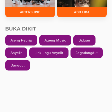
AFTERSHINE
ADIT LIDA
BUKA DIKIT
Ajeng Febria
Ageng Music
Biduan
Anyelir
Lirik Lagu Anyelir
Jagodangdut
Dangdut