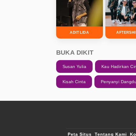
ADIT LIDA
AFTERSH
BUKA DIKIT
Susan Yulia
Kau Hadirkan Ci
Kisah Cinta
Penyanyi Dangdu
Peta Situs
Tentang Kami
Ko