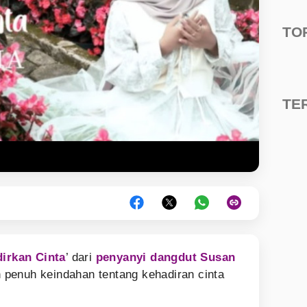
TO
TE
irkan Cinta
’ dari
penyanyi dangdut
Susan
enuh keindahan tentang kehadiran cinta