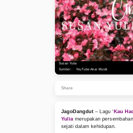
Susan Yulia
Sumber :
YouTube Akar Musik
Share
JagoDangdut
– Lagu ‘
Kau Had
Yulia
merupakan persembahan p
sejati dalam kehidupan.