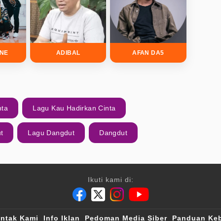
INE
ADIBAL
AFAN DA5
nta
Lagu Kau Hadirkan Cinta
t
Lagu Dangdut
Dangdut
Ikuti kami di:
ntak Kami
Info Iklan
Pedoman Media Siber
Panduan Keb