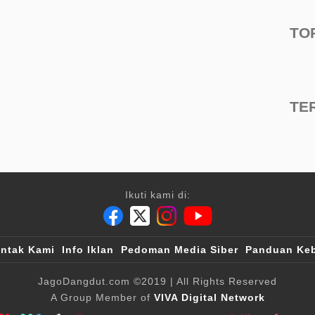
TO
TE
Ikuti kami di:
ntak Kami
Info Iklan
Pedoman Media Siber
Panduan Keb
JagoDangdut.com
©2019
| All Rights Reserved
A Group Member of
VIVA Digital Network