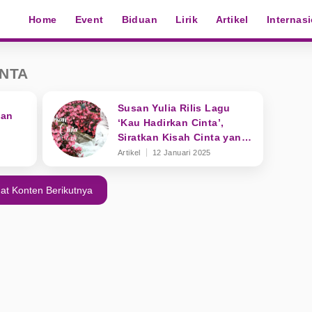
Home
Event
Biduan
Lirik
Artikel
Internas
INTA
Susan Yulia Rilis Lagu
kan
‘Kau Hadirkan Cinta’,
Siratkan Kisah Cinta yang
Membahagiakan
Artikel
12 Januari 2025
at Konten Berikutnya