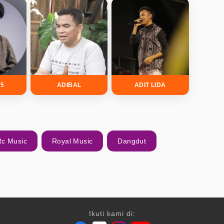
5
ADIBAL
ADIT LIDA
Rc Music
Royal Music
Dangdut
Ikuti kami di: