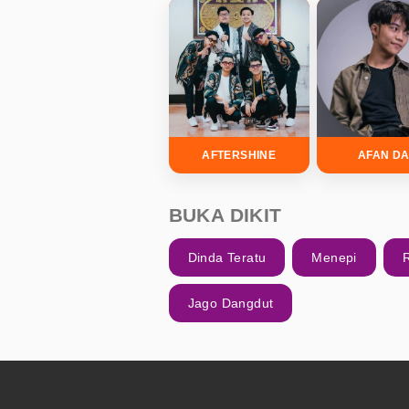
AFTERSHINE
AFAN DA
BUKA DIKIT
Dinda Teratu
Menepi
Jago Dangdut