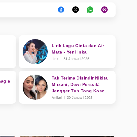
Lirik Lagu Cinta dan Air
:
Mata - Yeni Inka
Lirik
31 Januari 2025
Tak Terima Disindir Nikita
hagia
Mirzani, Dewi Perssik:
Jengger Tuh Tong Kosong
Nyaring Bunyinya
Artikel
30 Januari 2025