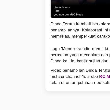
Dinda Teratu
Foto :
youtube.com/RC Music
Dinda Teratu kembali berkola
penampilannya. Kolaborasi in
memukau, memperkuat karakte
Lagu 'Menepi' sendiri memiliki
perasaan yang mendalam dan p
Dinda kali ini banjir pujian da
Video penampilan Dinda Terat
melalui channel YouTube
RC M
telah ditonton puluhan ribu kal