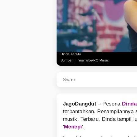
Dinda Teratu
Sumber :
YouTube/RC Music
Share
JagoDangdut
– Pesona
Dinda
terbantahkan. Penampilannya s
musik. Terbaru, Dinda tampil 
'
Menepi
'.