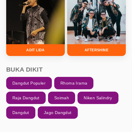
ADIT LIDA
AFTERSHINE
BUKA DIKIT
Dangdut Populer
Rhoma Irama
Raja Dangdut
Soimah
Niken Salindry
Dangdut
Jago Dangdut