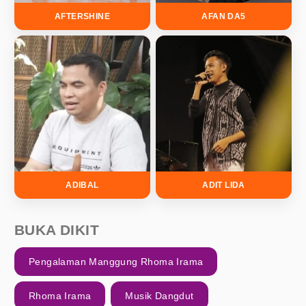
AFTERSHINE
AFAN DA5
ADIBAL
ADIT LIDA
BUKA DIKIT
Pengalaman Manggung Rhoma Irama
Rhoma Irama
Musik Dangdut