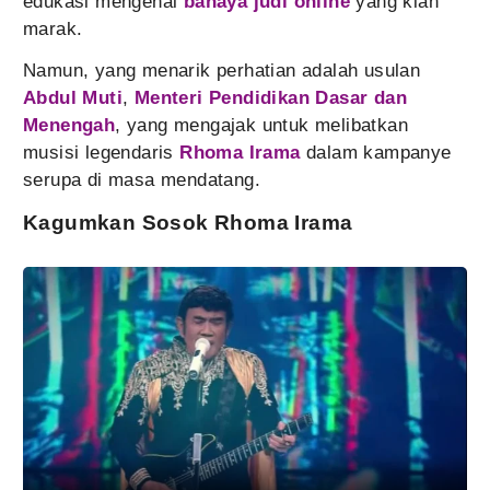
edukasi mengenai
bahaya judi online
yang kian
marak.
Namun, yang menarik perhatian adalah usulan
Abdul Muti
,
Menteri Pendidikan Dasar dan
Menengah
, yang mengajak untuk melibatkan
musisi legendaris
Rhoma Irama
dalam kampanye
serupa di masa mendatang.
Kagumkan Sosok Rhoma Irama