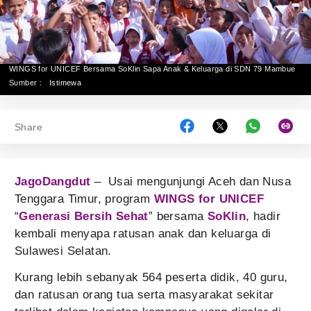
WINGS for UNICEF Bersama SoKlin Sapa Anak & Keluarga di SDN 79 Mambue
Sumber :
Istimewa
Share
JagoDangdut
– Usai mengunjungi Aceh dan Nusa
Tenggara Timur, program
WINGS for UNICEF
“
Generasi Bersih Sehat
” bersama
SoKlin
, hadir
kembali menyapa ratusan anak dan keluarga di
Sulawesi Selatan.
Kurang lebih sebanyak 564 peserta didik, 40 guru,
dan ratusan orang tua serta masyarakat sekitar