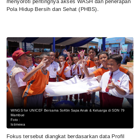
menyoroti pentingnya akses WASH dan penerapan
Pola Hidup Bersih dan Sehat (PHBS).
WINGS for UNICEF Bersama SoKlin Sapa Anak & Keluarga di SDN 79
Mambue
Foto :
Istimewa
Fokus tersebut diangkat berdasarkan data Profil