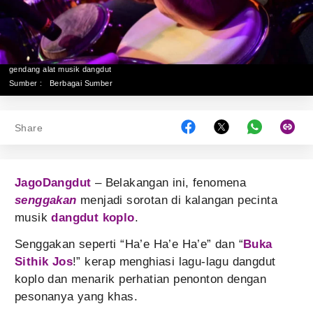
gendang alat musik dangdut
Sumber :
Berbagai Sumber
Share
JagoDangdut
– Belakangan ini, fenomena
senggakan
menjadi sorotan di kalangan pecinta
musik
dangdut koplo
.
Senggakan seperti “Ha’e Ha’e Ha’e” dan “
Buka
Sithik Jos
!” kerap menghiasi lagu-lagu dangdut
koplo dan menarik perhatian penonton dengan
pesonanya yang khas.