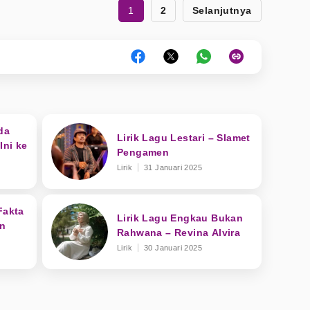
1
2
Selanjutnya
da
Lirik Lagu Lestari – Slamet
Ini ke
Pengamen
Lirik
31 Januari 2025
Fakta
Lirik Lagu Engkau Bukan
an
Rahwana – Revina Alvira
Lirik
30 Januari 2025