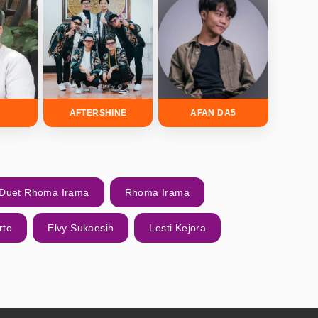
L
AFTERSHINE
AFAN DA5
Duet Rhoma Irama
Rhoma Irama
rto
Elvy Sukaesih
Lesti Kejora