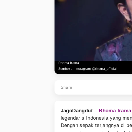
Rhoma Irama
Sumber :
Instagram @rhoma_official
Share
JagoDangdut
–
Rhoma Irama
legendaris Indonesia yang me
Dengan sepak terjangnya di be