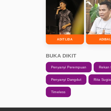
ADIT LIDA
ADIBA
BUKA DIKIT
Penyanyi Perempuan
Rekan 
Penyanyi Dangdut
Rita Sugia
Timeless