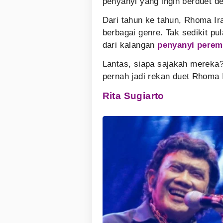
penyanyi yang ingin berduet d
Dari tahun ke tahun, Rhoma I
berbagai genre. Tak sedikit pu
dari kalangan
penyanyi pere
Lantas, siapa sajakah mereka?
pernah jadi rekan duet Rhoma I
Rita Sugiarto