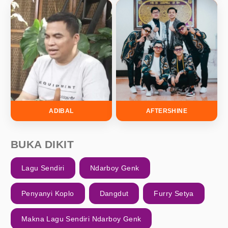
ADIBAL
AFTERSHINE
BUKA DIKIT
Lagu Sendiri
Ndarboy Genk
Penyanyi Koplo
Dangdut
Furry Setya
Makna Lagu Sendiri Ndarboy Genk